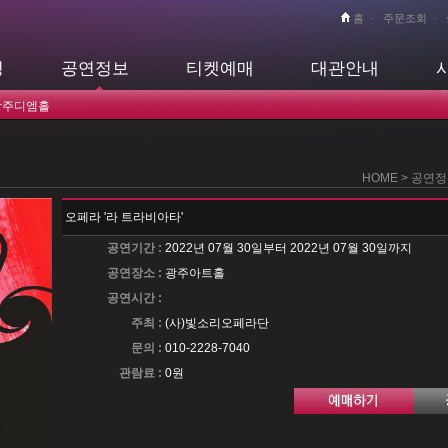
홈
·
주문조회
·
정
공연정보
티켓예매
대관안내
광주디엠홀
HOME > 공연
오페라 '라 트라비아타'
공연기간 :
2022년 07월 30일부터 2022년 07월 30일까지
공연장소 :
광주아트홀
공연시간 :
주최 :
(사)빛소리오페라단
문의 :
010-2228-7040
관람료 :
0원