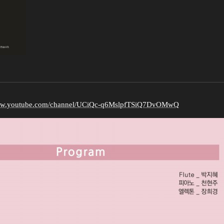
www.youtube.com/channel/UCiQc-q6MslpfTSiQ7DvOMwQ