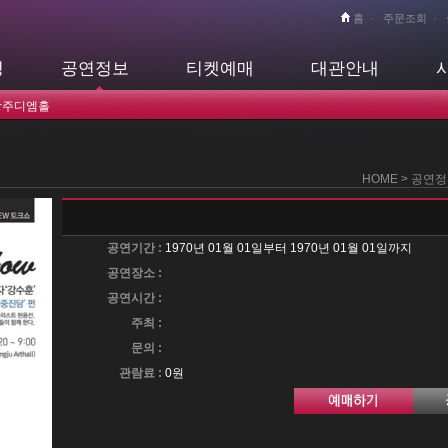
홈
·
주문조회
·
정
공연정보
티켓예매
대관안내
광주디엠홀
HOME > 공연
공연기간 :
1970년 01월 01일부터 1970년 01월 01일까지
공연장소 :
공연시간 :
주최 :
문의 :
관람료 :
0원