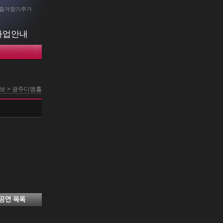
즐겨찾기추가
사업안내
정보 > 광주디엠홀