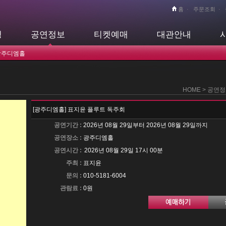
홈
·
주문조회
·
정
공연정보
티켓예매
대관안내
광주디엠홀
HOME > 공연
[광주디엠홀] 표지윤 플루트 독주회
공연기간 :
2026년 08월 29일부터 2026년 08월 29일까지
공연장소 :
광주디엠홀
공연시간 :
2026년 08월 29일 17시 00분
주최 :
표지윤
문의 :
010-5181-6004
관람료 :
0원