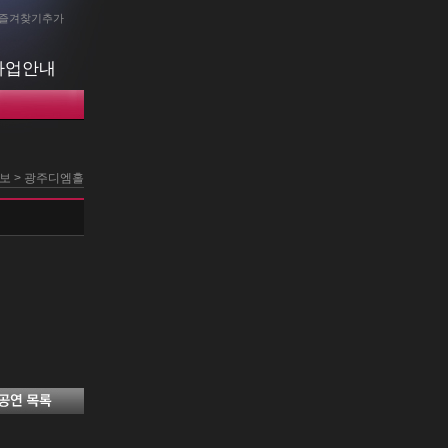
즐겨찾기추가
사업안내
정보 > 광주디엠홀