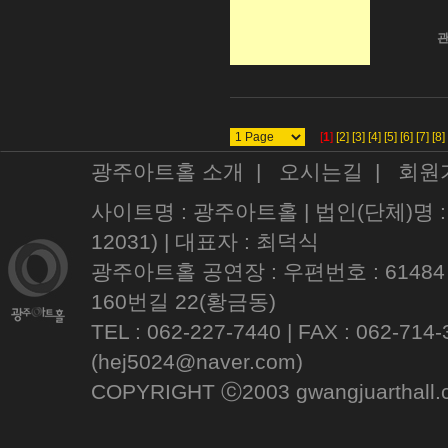
관
[
1
]
[2]
[3]
[4]
[5]
[6]
[7]
[8]
광주아트홀 소개
|
오시는길
|
회원
사이트명 : 광주아트홀 | 법인(단체)명 
12031) | 대표자 : 최덕식
광주아트홀 공연장 : 우편번호 : 61484
160번길 22(황금동)
TEL : 062-227-7440 | FAX : 062
(hej5024@naver.com)
COPYRIGHT ⓒ2003 gwangjuarthall